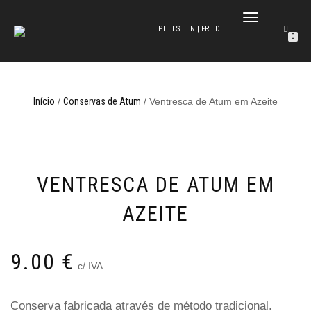
ALTERNAR A NAVEG
PT |
ES |
EN |
FR |
DE
0
Início
/
Conservas de Atum
/ Ventresca de Atum em Azeite
VENTRESCA DE ATUM EM
AZEITE
9.00
€
c/ IVA
Conserva fabricada através de método tradicional.