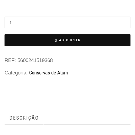
Quantidade
de
Ventresca
ADICIONAR
de
Atum
REF:
5600241519368
em
Conservas de Atum
Categoria:
Azeite
DESCRIÇÃO